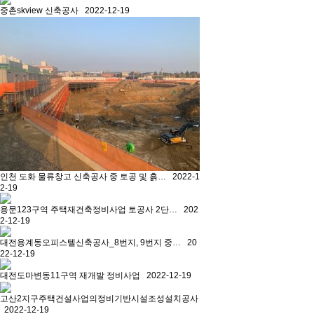
중촌skview 신축공사
2022-12-19
인천 도화 물류창고 신축공사 중 토공 및 흙…
2022-1
2-19
용문123구역 주택재건축정비사업 토공사 2단…
202
2-12-19
대전용계동오피스텔신축공사_8번지, 9번지 중…
20
22-12-19
대전도마변동11구역 재개발 정비사업
2022-12-19
고산2지구주택건설사업의정비기반시설조성설치공사
2022-12-19