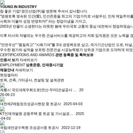
YOUNG IN INDUSTRY
참 좋은 기업! 영인산업(주)을 방문해 주셔서 감사합니다.
"영원토록 영속된 인간(愛), 인간존중을 최고의 기업가치로 사람우선, 인재 제일주의
사회와 더불어 성장 번영하자!" 라는 창업이념을 가지고,
2003년 만물이 소생한다는 따뜻한 봄에 우리국토 교통의 중심 대전에서 창업하였습니
이후 타사와 차별되는 우수한 건설서비스를 제공하고자 저희 임직원은 모든 노력을 
"안전우선" "품질최고" "사회기여"를 3대 경영목표로 삼고, 국가기간산업인 도로, 터널
우수한 평가와 실적을 보유한 전문건설 시공능력평가 상위권 기업으로 도약하게 되
CERTIFICATIONS AND AWARDS
관련 등록증 및 특허보유
인증서 보기
자세히보기
EMPLOYMENT
상호존중, 인재중시기업
채용안내
자세히보기
현장갤러리
토목, 건축, 기타공사, 컨설팅 및 설계관련
계룡시 국도대체우회도로(연산-두마)건설공사 …
20
26-06-23
대전제2매립장조성공사현장 중 토공사
2025-04-03
KT인재개발원 공동주택 중 토공 및 가시설공…
2025
-04-03
국립새만금수목원 조성공사중 토공사
2022-12-19