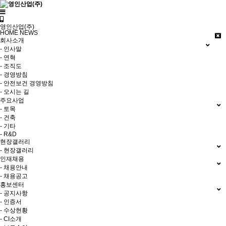
영인산업(주)
HOME
NEWS
회사소개
- 인사말
- 연혁
- 조직도
- 경영방침
- 안전보건 경영방침
- 오시는 길
주요사업
- 토목
- 건축
- 기타
- R&D
현장갤러리
- 현장갤러리
인재채용
- 채용안내
- 채용공고
홍보센터
- 공지사항
- 인증서
- 수상현황
- CI소개