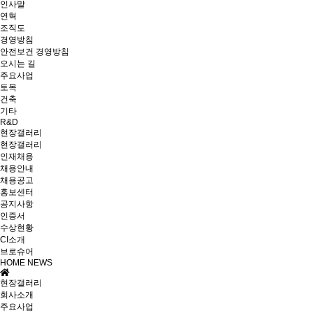
인사말
연혁
조직도
경영방침
안전보건 경영방침
오시는 길
주요사업
토목
건축
기타
R&D
현장갤러리
현장갤러리
인재채용
채용안내
채용공고
홍보센터
공지사항
인증서
수상현황
CI소개
브로슈어
HOME
NEWS
현장갤러리
회사소개
주요사업