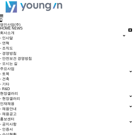
영인산업(주)
HOME
NEWS
회사소개
- 인사말
- 연혁
- 조직도
- 경영방침
- 안전보건 경영방침
- 오시는 길
주요사업
- 토목
- 건축
- 기타
- R&D
현장갤러리
- 현장갤러리
인재채용
- 채용안내
- 채용공고
홍보센터
- 공지사항
- 인증서
- 수상현황