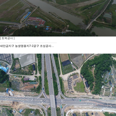
[ 토목공사 ]
새만금지구 농생명용지7-2공구 조성공사중 토공 및 구조물공사(2공구)