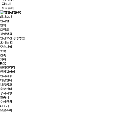
- CI소개
- 브로슈어
회사소개
인사말
연혁
조직도
경영방침
안전보건 경영방침
오시는 길
주요사업
토목
건축
기타
R&D
현장갤러리
현장갤러리
인재채용
채용안내
채용공고
홍보센터
공지사항
인증서
수상현황
CI소개
브로슈어