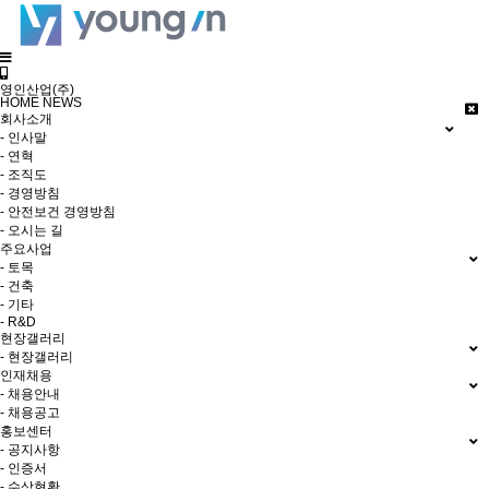
영인산업(주)
HOME
NEWS
회사소개
- 인사말
- 연혁
- 조직도
- 경영방침
- 안전보건 경영방침
- 오시는 길
주요사업
- 토목
- 건축
- 기타
- R&D
현장갤러리
- 현장갤러리
인재채용
- 채용안내
- 채용공고
홍보센터
- 공지사항
- 인증서
- 수상현황