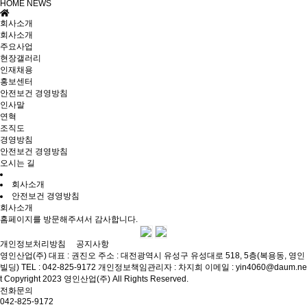
HOME
NEWS
회사소개
회사소개
주요사업
현장갤러리
인재채용
홍보센터
안전보건 경영방침
인사말
연혁
조직도
경영방침
안전보건 경영방침
오시는 길
회사소개
안전보건 경영방침
회사소개
홈페이지를 방문해주셔서 감사합니다.
개인정보처리방침
공지사항
영인산업(주)
대표 : 권진오
주소 : 대전광역시 유성구 유성대로 518, 5층(복용동, 영인
빌딩)
TEL : 042-825-9172
개인정보책임관리자 : 차지희
이메일 : yin4060@daum.ne
t
Copyright 2023 영인산업(주) All Rights Reserved.
전화문의
042-825-9172