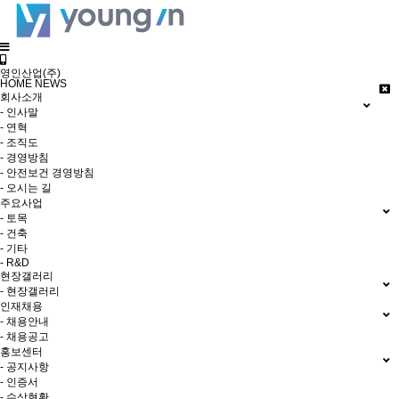
영인산업(주)
HOME
NEWS
회사소개
- 인사말
- 연혁
- 조직도
- 경영방침
- 안전보건 경영방침
- 오시는 길
주요사업
- 토목
- 건축
- 기타
- R&D
현장갤러리
- 현장갤러리
인재채용
- 채용안내
- 채용공고
홍보센터
- 공지사항
- 인증서
- 수상현황