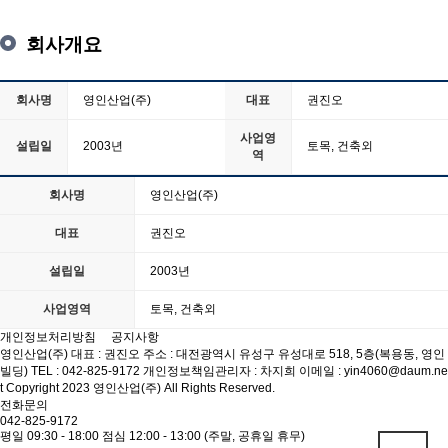
회사개요
회사명
영인산업(주)
대표
권진오
사업영
설립일
2003년
토목, 건축외
역
회사명
영인산업(주)
대표
권진오
설립일
2003년
사업영역
토목, 건축외
개인정보처리방침
공지사항
영인산업(주)
대표 : 권진오
주소 : 대전광역시 유성구 유성대로 518, 5층(복용동, 영인
빌딩)
TEL : 042-825-9172
개인정보책임관리자 : 차지희
이메일 : yin4060@daum.ne
t
Copyright 2023 영인산업(주) All Rights Reserved.
전화문의
042-825-9172
평일 09:30 - 18:00
점심 12:00 - 13:00
(주말, 공휴일 휴무)