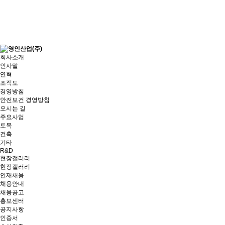
회사소개
인사말
연혁
조직도
경영방침
안전보건 경영방침
오시는 길
주요사업
토목
건축
기타
R&D
현장갤러리
현장갤러리
인재채용
채용안내
채용공고
홍보센터
공지사항
인증서