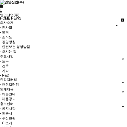
영인산업(주)
HOME
NEWS
회사소개
- 인사말
- 연혁
- 조직도
- 경영방침
- 안전보건 경영방침
- 오시는 길
주요사업
- 토목
- 건축
- 기타
- R&D
현장갤러리
- 현장갤러리
인재채용
- 채용안내
- 채용공고
홍보센터
- 공지사항
- 인증서
- 수상현황
- CI소개