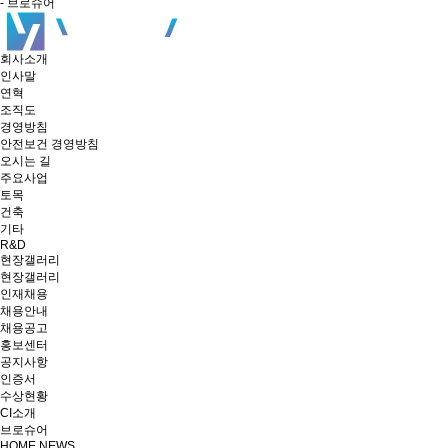
- 브로슈어
회사소개
인사말
연혁
조직도
경영방침
안전보건 경영방침
오시는 길
주요사업
토목
건축
기타
R&D
현장갤러리
현장갤러리
인재채용
채용안내
채용공고
홍보센터
공지사항
인증서
수상현황
CI소개
브로슈어
HOME
NEWS