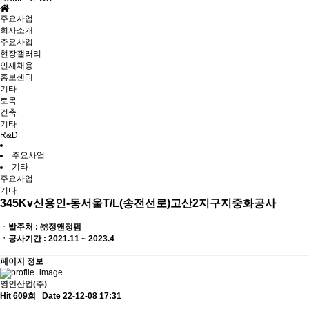
주요사업
회사소개
주요사업
현장갤러리
인재채용
홍보센터
기타
토목
건축
기타
R&D
주요사업
기타
주요사업
기타
345Kv신용인-동서울T/L(송전선로)고산2지구지중화공사
ㆍ발주처 : ㈜정앤정펌
ㆍ공사기간 : 2021.11 ~ 2023.4
페이지 정보
영인산업(주)
Hit 609회
Date 22-12-08 17:31